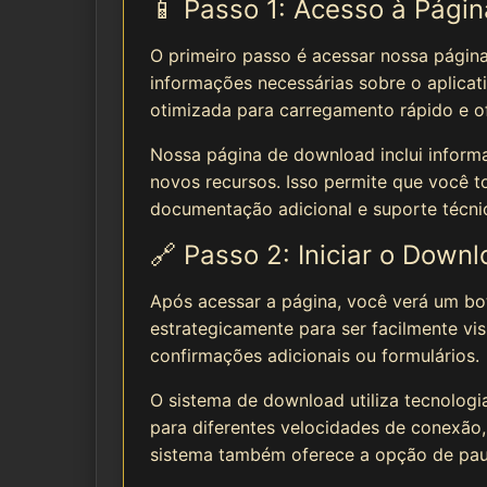
📱 Passo 1: Acesso à Pági
O primeiro passo é acessar nossa página
informações necessárias sobre o aplicati
otimizada para carregamento rápido e of
Nossa página de download inclui inform
novos recursos. Isso permite que você t
documentação adicional e suporte técni
🔗 Passo 2: Iniciar o Down
Após acessar a página, você verá um bo
estrategicamente para ser facilmente vi
confirmações adicionais ou formulários.
O sistema de download utiliza tecnolog
para diferentes velocidades de conexão
sistema também oferece a opção de pau