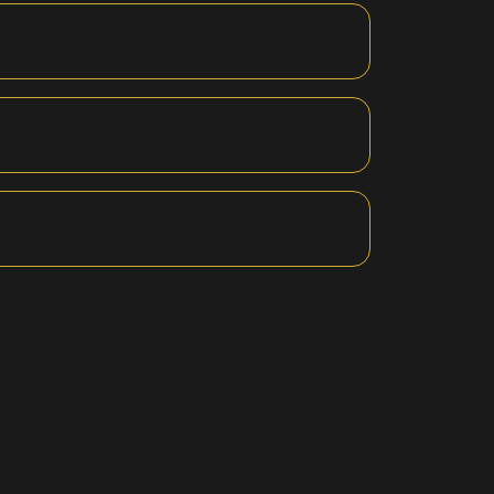
📱 Download
APK
Download
Baixar
Instalar