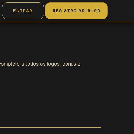
ENTRAR
REGISTRO R$+9~99
👤 Conta
Login
completo a todos os jogos, bônus e
Cadastro
Bônus
VIP
Lottery