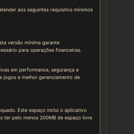
atender aos seguintes requisitos mínimos
sta versão mínima garante
essário para operações financeiras.
ativas em performance, segurança e
de jogos e melhor gerenciamento de
ado. Este espaço inclui o aplicativo
os ter pelo menos 200MB de espaço livre