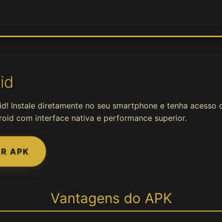
id
d! Instale diretamente no seu smartphone e tenha acesso 
roid com interface nativa e performance superior.
AR APK
Vantagens do APK