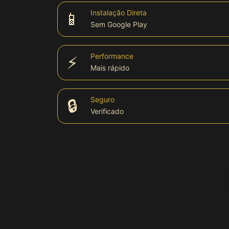
Instalação Direta
📱
🏆 Plataforma
Sem Google Play
Plataforma
Performance
⚡
Mais rápido
Bet
Seguro
🔒
Verificado
Win
APP