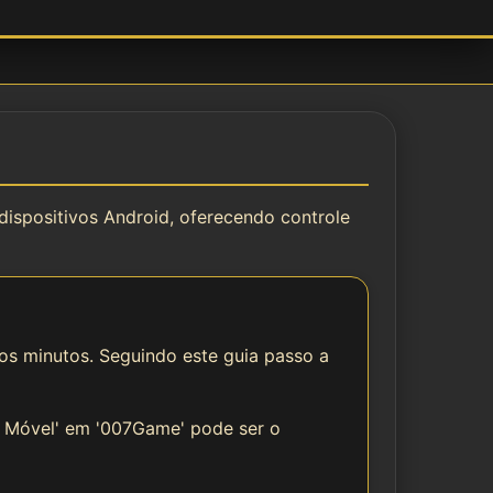
dispositivos Android, oferecendo controle
s minutos. Seguindo este guia passo a
o Móvel' em '007Game' pode ser o