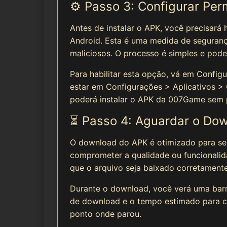
⚙️ Passo 3: Configurar Per
Antes de instalar o APK, você precisará 
Android. Esta é uma medida de segurança
maliciosos. O processo é simples e pode
Para habilitar esta opção, vá em Confi
estar em Configurações > Aplicativos > 
poderá instalar o APK da 007Game sem 
⏳ Passo 4: Aguardar o Do
O download do APK é otimizado para ser
comprometer a qualidade ou funcionalida
que o arquivo seja baixado corretamente
Durante o download, você verá uma barr
de download e o tempo estimado para c
ponto onde parou.