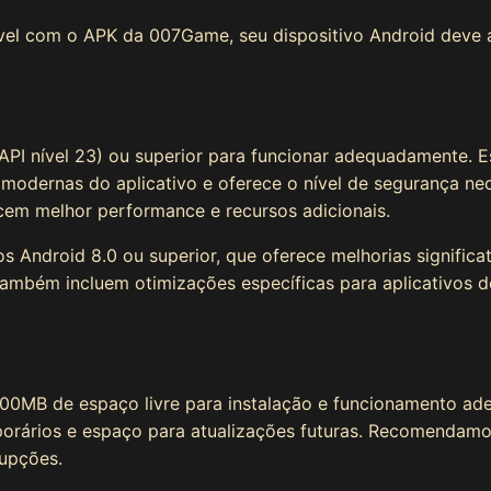
ível com o APK da 007Game, seu dispositivo Android deve 
PI nível 23) ou superior para funcionar adequadamente. E
modernas do aplicativo e oferece o nível de segurança nec
cem melhor performance e recursos adicionais.
 Android 8.0 ou superior, que oferece melhorias signific
também incluem otimizações específicas para aplicativos 
MB de espaço livre para instalação e funcionamento adequ
mporários e espaço para atualizações futuras. Recomendam
rupções.