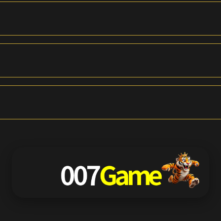
🌐 Social & Contato
📱 Telegram
📘 Facebook