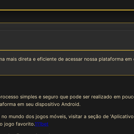
a mais direta e eficiente de acessar nossa plataforma em 
cesso simples e seguro que pode ser realizado em pouco
aforma em seu dispositivo Android.
 no mundo dos jogos móveis, visitar a seção de 'Aplicativ
 jogo favorito.
111bet