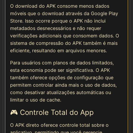
O download do APK consome menos dados
móveis que o download através da Google Play
Store. Isso ocorre porque o APK não inclui
metadados desnecessários e não requer
verificações adicionais que consomem dados. O
sistema de compressão do APK também é mais
eficiente, resultando em arquivos menores.
Para usuários com planos de dados limitados,
esta economia pode ser significativa. O APK
também oferece opções de configuração que
permitem controlar ainda mais o uso de dados,
como desativar atualizações automáticas ou
limitar o uso de cache.
🎮 Controle Total do App
O APK direto oferece controle total sobre o
aplicativo, permitindo que você gerencie