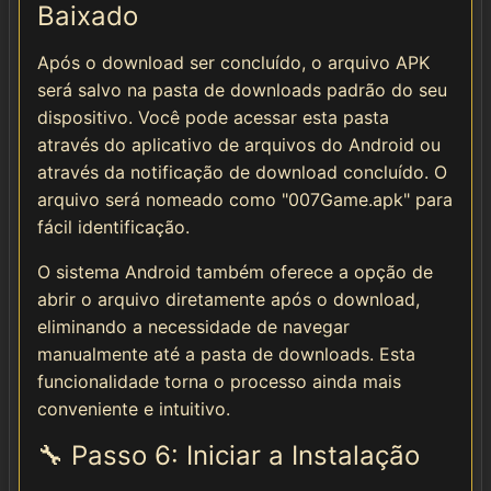
Baixado
Após o download ser concluído, o arquivo APK
será salvo na pasta de downloads padrão do seu
dispositivo. Você pode acessar esta pasta
através do aplicativo de arquivos do Android ou
através da notificação de download concluído. O
arquivo será nomeado como "007Game.apk" para
fácil identificação.
O sistema Android também oferece a opção de
abrir o arquivo diretamente após o download,
eliminando a necessidade de navegar
manualmente até a pasta de downloads. Esta
funcionalidade torna o processo ainda mais
conveniente e intuitivo.
🔧 Passo 6: Iniciar a Instalação