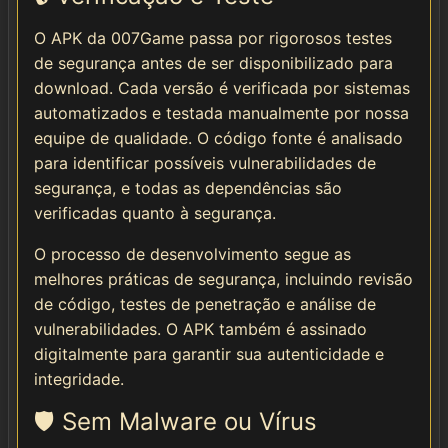
O APK da 007Game passa por rigorosos testes
de segurança antes de ser disponibilizado para
download. Cada versão é verificada por sistemas
automatizados e testada manualmente por nossa
equipe de qualidade. O código fonte é analisado
para identificar possíveis vulnerabilidades de
segurança, e todas as dependências são
verificadas quanto à segurança.
O processo de desenvolvimento segue as
melhores práticas de segurança, incluindo revisão
de código, testes de penetração e análise de
vulnerabilidades. O APK também é assinado
digitalmente para garantir sua autenticidade e
integridade.
🛡️ Sem Malware ou Vírus