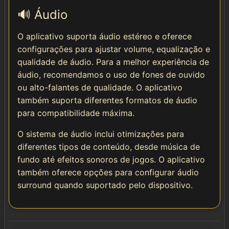
🔊 Áudio
O aplicativo suporta áudio estéreo e oferece
configurações para ajustar volume, equalização e
qualidade de áudio. Para a melhor experiência de
áudio, recomendamos o uso de fones de ouvido
ou alto-falantes de qualidade. O aplicativo
também suporta diferentes formatos de áudio
para compatibilidade máxima.
O sistema de áudio inclui otimizações para
diferentes tipos de conteúdo, desde música de
fundo até efeitos sonoros de jogos. O aplicativo
também oferece opções para configurar áudio
surround quando suportado pelo dispositivo.