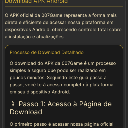
Download APK Android
Instalar
O APK oficial da 007Game representa a forma mais
🌐 Social & Contato
direta e eficiente de acessar nossa plataforma em
dispositivos Android, oferecendo controle total sobre
📱 Telegram
a instalação e atualizações.
📘 Facebook
Processo de Download Detalhado
O download do APK da 007Game é um processo
simples e seguro que pode ser realizado em
poucos minutos. Seguindo este guia passo a
passo, você terá acesso completo à plataforma
em seu dispositivo Android.
📱 Passo 1: Acesso à Página de
Download
O primeiro passo é acessar nossa página oficial