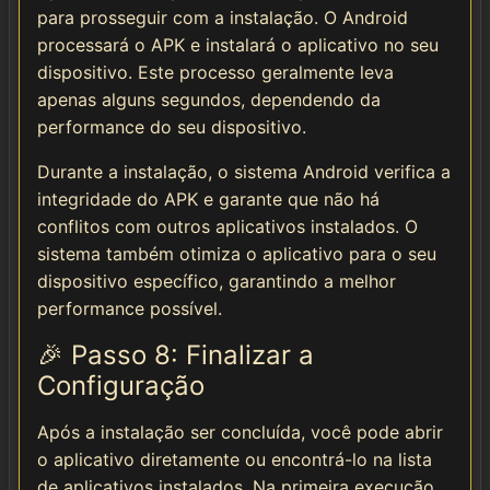
para prosseguir com a instalação. O Android
processará o APK e instalará o aplicativo no seu
dispositivo. Este processo geralmente leva
apenas alguns segundos, dependendo da
performance do seu dispositivo.
Durante a instalação, o sistema Android verifica a
integridade do APK e garante que não há
conflitos com outros aplicativos instalados. O
sistema também otimiza o aplicativo para o seu
dispositivo específico, garantindo a melhor
performance possível.
🎉 Passo 8: Finalizar a
Configuração
Após a instalação ser concluída, você pode abrir
o aplicativo diretamente ou encontrá-lo na lista
de aplicativos instalados. Na primeira execução,