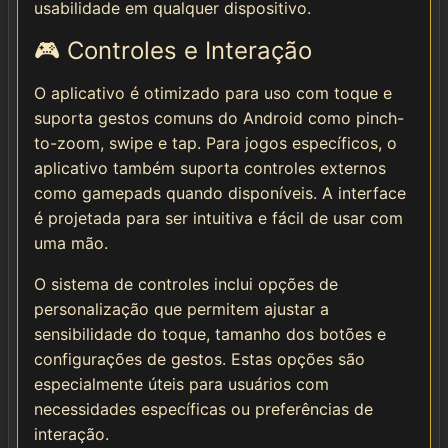
usabilidade em qualquer dispositivo.
🎮 Controles e Interação
O aplicativo é otimizado para uso com toque e
suporta gestos comuns do Android como pinch-
to-zoom, swipe e tap. Para jogos específicos, o
aplicativo também suporta controles externos
como gamepads quando disponíveis. A interface
é projetada para ser intuitiva e fácil de usar com
uma mão.
O sistema de controles inclui opções de
personalização que permitem ajustar a
sensibilidade do toque, tamanho dos botões e
configurações de gestos. Estas opções são
especialmente úteis para usuários com
necessidades específicas ou preferências de
interação.