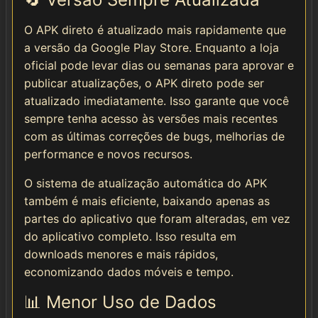
O APK direto é atualizado mais rapidamente que
a versão da Google Play Store. Enquanto a loja
oficial pode levar dias ou semanas para aprovar e
publicar atualizações, o APK direto pode ser
atualizado imediatamente. Isso garante que você
sempre tenha acesso às versões mais recentes
com as últimas correções de bugs, melhorias de
performance e novos recursos.
O sistema de atualização automática do APK
também é mais eficiente, baixando apenas as
partes do aplicativo que foram alteradas, em vez
do aplicativo completo. Isso resulta em
downloads menores e mais rápidos,
economizando dados móveis e tempo.
📊 Menor Uso de Dados