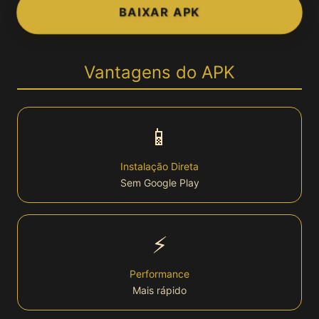
BAIXAR APK
👤 Conta
Login
Vantagens do APK
Cadastro
📱
Bônus
Instalação Direta
Sem Google Play
VIP
Lottery
⚡
🏆 Plataforma
Performance
Mais rápido
Plataforma