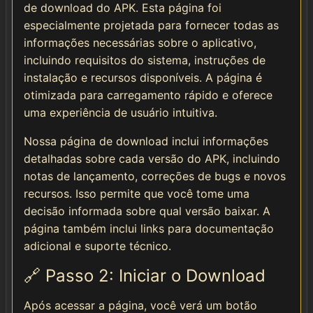
de download do APK. Esta página foi
especialmente projetada para fornecer todas as
informações necessárias sobre o aplicativo,
incluindo requisitos do sistema, instruções de
instalação e recursos disponíveis. A página é
otimizada para carregamento rápido e oferece
uma experiência de usuário intuitiva.
Nossa página de download inclui informações
detalhadas sobre cada versão do APK, incluindo
notas de lançamento, correções de bugs e novos
recursos. Isso permite que você tome uma
decisão informada sobre qual versão baixar. A
página também inclui links para documentação
adicional e suporte técnico.
🔗 Passo 2: Iniciar o Download
Após acessar a página, você verá um botão