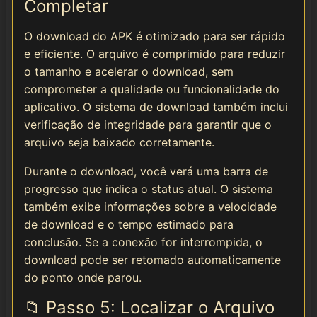
Completar
O download do APK é otimizado para ser rápido
e eficiente. O arquivo é comprimido para reduzir
o tamanho e acelerar o download, sem
comprometer a qualidade ou funcionalidade do
aplicativo. O sistema de download também inclui
verificação de integridade para garantir que o
arquivo seja baixado corretamente.
Durante o download, você verá uma barra de
progresso que indica o status atual. O sistema
também exibe informações sobre a velocidade
de download e o tempo estimado para
conclusão. Se a conexão for interrompida, o
download pode ser retomado automaticamente
do ponto onde parou.
📁 Passo 5: Localizar o Arquivo