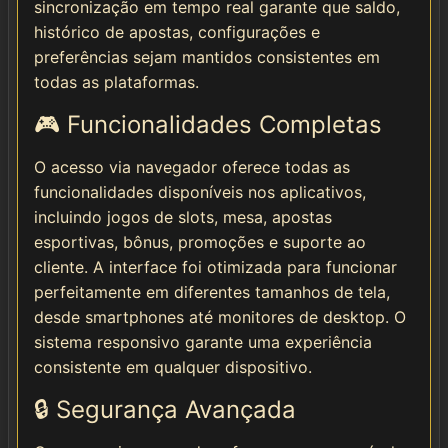
sincronização em tempo real garante que saldo,
histórico de apostas, configurações e
preferências sejam mantidos consistentes em
todas as plataformas.
🎮 Funcionalidades Completas
O acesso via navegador oferece todas as
funcionalidades disponíveis nos aplicativos,
incluindo jogos de slots, mesa, apostas
esportivas, bônus, promoções e suporte ao
cliente. A interface foi otimizada para funcionar
perfeitamente em diferentes tamanhos de tela,
desde smartphones até monitores de desktop. O
sistema responsivo garante uma experiência
consistente em qualquer dispositivo.
🔒 Segurança Avançada