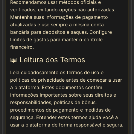
Recomendamos usar métodos oficiais e
verificados, evitando opções não autorizadas.
Mantenha suas informações de pagamento
atualizadas e use sempre a mesma conta
bancária para depósitos e saques. Configure
limites de gastos para manter o controle
financeiro.
📖 Leitura dos Termos
Leia cuidadosamente os termos de uso e
políticas de privacidade antes de começar a usar
a plataforma. Estes documentos contêm
informações importantes sobre seus direitos e
responsabilidades, políticas de bônus,
procedimentos de pagamento e medidas de
segurança. Entender estes termos ajuda você a
usar a plataforma de forma responsável e segura.