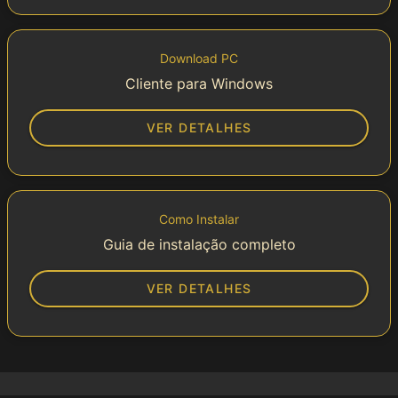
Download PC
Cliente para Windows
VER DETALHES
Como Instalar
Guia de instalação completo
VER DETALHES