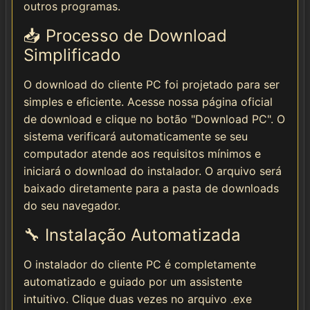
outros programas.
📥 Processo de Download
Simplificado
O download do cliente PC foi projetado para ser
simples e eficiente. Acesse nossa página oficial
de download e clique no botão "Download PC". O
sistema verificará automaticamente se seu
computador atende aos requisitos mínimos e
iniciará o download do instalador. O arquivo será
baixado diretamente para a pasta de downloads
do seu navegador.
🔧 Instalação Automatizada
O instalador do cliente PC é completamente
automatizado e guiado por um assistente
intuitivo. Clique duas vezes no arquivo .exe