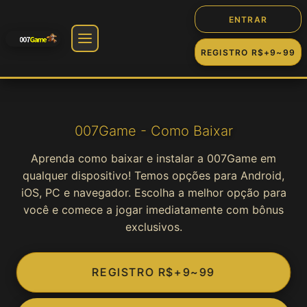
ENTRAR
REGISTRO R$+9~99
🎰 Jogos
Slot
007Game - Como Baixar
Aprenda como baixar e instalar a 007Game em
Cassino
qualquer dispositivo! Temos opções para Android,
iOS, PC e navegador. Escolha a melhor opção para
Fortune
você e comece a jogar imediatamente com bônus
exclusivos.
Jogos
REGISTRO R$+9~99
Game