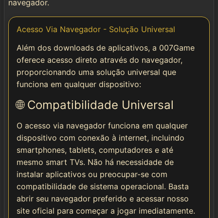
navegador.
Acesso Via Navegador - Solução Universal
Além dos downloads de aplicativos, a 007Game
oferece acesso direto através do navegador,
proporcionando uma solução universal que
funciona em qualquer dispositivo:
🌐 Compatibilidade Universal
O acesso via navegador funciona em qualquer
dispositivo com conexão à internet, incluindo
smartphones, tablets, computadores e até
mesmo smart TVs. Não há necessidade de
instalar aplicativos ou preocupar-se com
compatibilidade de sistema operacional. Basta
abrir seu navegador preferido e acessar nosso
site oficial para começar a jogar imediatamente.