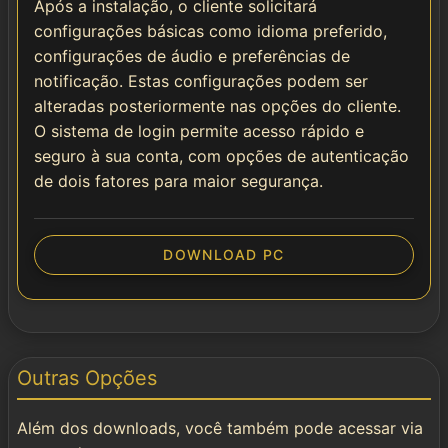
Após a instalação, o cliente solicitará
configurações básicas como idioma preferido,
configurações de áudio e preferências de
notificação. Estas configurações podem ser
alteradas posteriormente nas opções do cliente.
O sistema de login permite acesso rápido e
seguro à sua conta, com opções de autenticação
de dois fatores para maior segurança.
DOWNLOAD PC
Outras Opções
Além dos downloads, você também pode acessar via