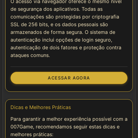
O acesso via navegador oferece o mesmo nível
de segurança dos aplicativos. Todas as
comunicações são protegidas por criptografia
SSL de 256 bits, e os dados pessoais são
armazenados de forma segura. O sistema de
autenticação inclui opções de login seguro,
autenticação de dois fatores e proteção contra
ataques comuns.
ACESSAR AGORA
Dicas e Melhores Práticas
Para garantir a melhor experiência possível com a
007Game, recomendamos seguir estas dicas e
melhores práticas: