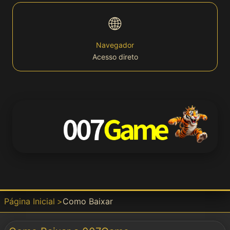
🌐
Bet
Navegador
Acesso direto
Win
APP
📱 Download
APK
Download
Página Inicial
Como Baixar
Baixar