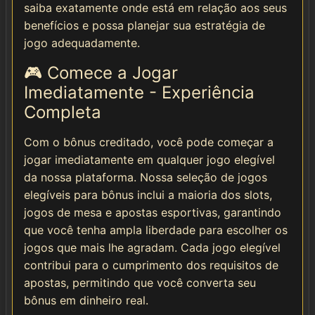
saiba exatamente onde está em relação aos seus
benefícios e possa planejar sua estratégia de
jogo adequadamente.
🎮 Comece a Jogar
Imediatamente - Experiência
Completa
Com o bônus creditado, você pode começar a
jogar imediatamente em qualquer jogo elegível
da nossa plataforma. Nossa seleção de jogos
elegíveis para bônus inclui a maioria dos slots,
jogos de mesa e apostas esportivas, garantindo
que você tenha ampla liberdade para escolher os
jogos que mais lhe agradam. Cada jogo elegível
contribui para o cumprimento dos requisitos de
apostas, permitindo que você converta seu
bônus em dinheiro real.