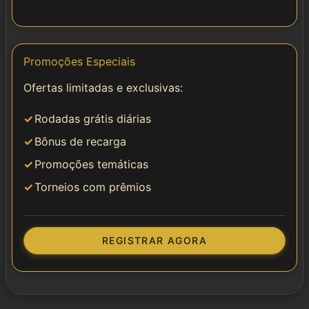
Promoções Especiais
Ofertas limitadas e exclusivas:
Rodadas grátis diárias
Bônus de recarga
Promoções temáticas
Torneios com prêmios
REGISTRAR AGORA