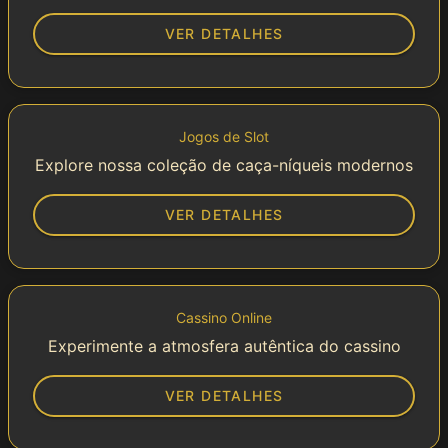
VER DETALHES
Jogos de Slot
Explore nossa coleção de caça-níqueis modernos
VER DETALHES
Cassino Online
Experimente a atmosfera autêntica do cassino
VER DETALHES