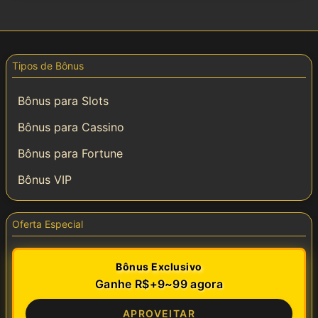
Tipos de Bônus
Bônus para Slots
Bônus para Cassino
Bônus para Fortune
Bônus VIP
Oferta Especial
Bônus Exclusivo
Ganhe R$+9~99 agora
APROVEITAR