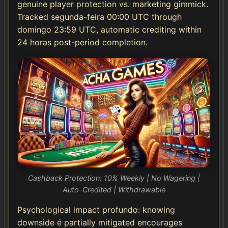
genuine player protection vs. marketing gimmick.
Tracked segunda-feira 00:00 UTC through
domingo 23:59 UTC, automatic crediting within
24 horas post-period completion.
Cashback Protection: 10% Weekly | No Wagering |
Auto-Credited | Withdrawable
Psychological impact profundo: knowing
downside é partially mitigated encourages