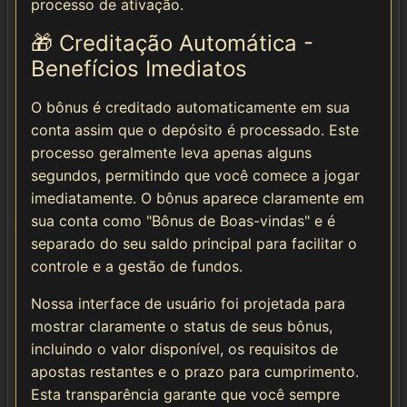
processo de ativação.
🎁 Creditação Automática -
Benefícios Imediatos
O bônus é creditado automaticamente em sua
conta assim que o depósito é processado. Este
processo geralmente leva apenas alguns
segundos, permitindo que você comece a jogar
imediatamente. O bônus aparece claramente em
sua conta como "Bônus de Boas-vindas" e é
separado do seu saldo principal para facilitar o
controle e a gestão de fundos.
Nossa interface de usuário foi projetada para
mostrar claramente o status de seus bônus,
incluindo o valor disponível, os requisitos de
apostas restantes e o prazo para cumprimento.
Esta transparência garante que você sempre