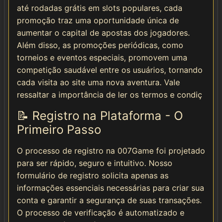
até rodadas grátis em slots populares, cada
promoção traz uma oportunidade única de
aumentar o capital de apostas dos jogadores.
Além disso, as promoções periódicas, como
torneios e eventos especiais, promovem uma
competição saudável entre os usuários, tornando
cada visita ao site uma nova aventura. Vale
ressaltar a importância de ler os termos e condiç
📝 Registro na Plataforma - O
Primeiro Passo
O processo de registro na 007Game foi projetado
para ser rápido, seguro e intuitivo. Nosso
formulário de registro solicita apenas as
informações essenciais necessárias para criar sua
conta e garantir a segurança de suas transações.
O processo de verificação é automatizado e