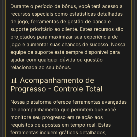
Durante o período de bônus, você terá acesso a
recursos especiais como estatísticas detalhadas
de jogo, ferramentas de gestão de banca e
suporte prioritário ao cliente. Estes recursos são
projetados para maximizar sua experiência de
jogo e aumentar suas chances de sucesso. Nossa
equipe de suporte está sempre disponível para
ajudar com qualquer dúvida ou questão
relacionada ao seu bônus.
📊 Acompanhamento de
Progresso - Controle Total
Nossa plataforma oferece ferramentas avançadas
de acompanhamento que permitem que você
monitore seu progresso em relação aos
requisitos de apostas em tempo real. Estas
ferramentas incluem gráficos detalhados,