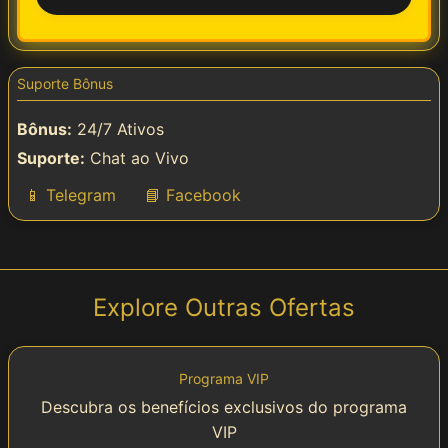
Suporte Bônus
Bônus:
24/7 Ativos
Suporte:
Chat ao Vivo
📱 Telegram
📘 Facebook
Explore Outras Ofertas
Programa VIP
Descubra os benefícios exclusivos do programa
VIP