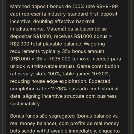
Matched deposit bonus de 100% (até R$+9~99
cap) representa industry-standard first-deposit
incentive, doubling effective bankroll
imediatamente. Matemática subjacente: se
depositar R$1.000, receives R$1.000 bonus =
R$2.000 total playable balance. Wagering
requirements typically 35x bonus amount
(R$1.000 × 35 = R$35.000 turnover needed para
unlock withdrawable status). Game contribution
rates vary: slots 100%, table games 10-20%,
reducing house edge exploitation. Expected
completion rate ~12-18% baseado em historical
data, aligning incentive structure com business
sustainability.
Bonus funds são segregated (bonus balance vs.
real money balance), com profits de real money
bets sendo withdrawable immediately, enquanto