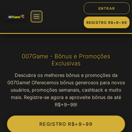
ENTRAR
REGISTRO R$+9~99
🎰 Jogos
Slot
007Game - Bônus e Promoções
Exclusivas
Cassino
Descubra os melhores bônus e promoções da
007Game! Oferecemos bônus generosos para novos
Fortune
usuários, promoções semanais, cashback e muito
mais. Registre-se agora e aproveite bônus de até
R$+9~99!
Jogos
REGISTRO R$+9~99
Game