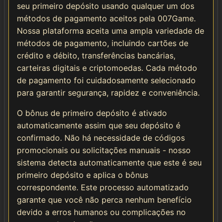
seu primeiro depósito usando qualquer um dos
métodos de pagamento aceitos pela 007Game.
Nossa plataforma aceita uma ampla variedade de
métodos de pagamento, incluindo cartões de
crédito e débito, transferências bancárias,
carteiras digitais e criptomoedas. Cada método
de pagamento foi cuidadosamente selecionado
para garantir segurança, rapidez e conveniência.
O bônus de primeiro depósito é ativado
automaticamente assim que seu depósito é
confirmado. Não há necessidade de códigos
promocionais ou solicitações manuais - nosso
sistema detecta automaticamente que este é seu
primeiro depósito e aplica o bônus
correspondente. Este processo automatizado
garante que você não perca nenhum benefício
devido a erros humanos ou complicações no