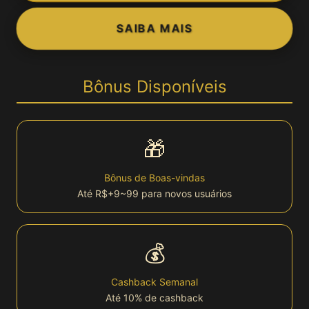
👤 Conta
SAIBA MAIS
Login
Bônus Disponíveis
Cadastro
🎁
Bônus
Bônus de Boas-vindas
VIP
Até R$+9~99 para novos usuários
Lottery
💰
🏆 Plataforma
Cashback Semanal
Até 10% de cashback
Plataforma