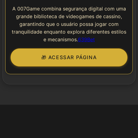
A 007Game combina segurança digital com uma
grande biblioteca de videogames de cassino,
garantindo que o usuário possa jogar com
tranquilidade enquanto explora diferentes estilos
e mecanismos.
639Bet
🎁 ACESSAR PÁGINA