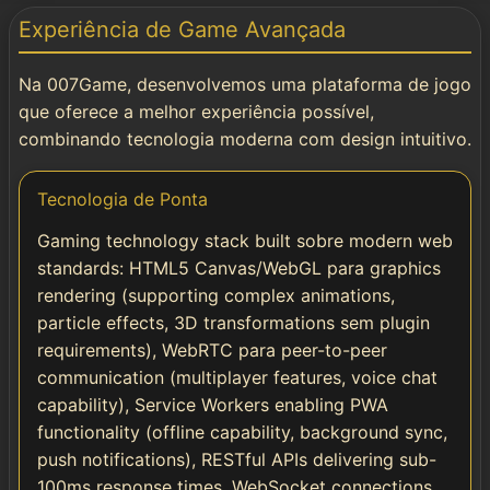
Instalar
Experiência de Game Avançada
🌐 Social & Contato
Na 007Game, desenvolvemos uma plataforma de jogo
que oferece a melhor experiência possível,
📱 Telegram
combinando tecnologia moderna com design intuitivo.
Tecnologia de Ponta
📘 Facebook
Gaming technology stack built sobre modern web
standards: HTML5 Canvas/WebGL para graphics
rendering (supporting complex animations,
particle effects, 3D transformations sem plugin
requirements), WebRTC para peer-to-peer
communication (multiplayer features, voice chat
capability), Service Workers enabling PWA
functionality (offline capability, background sync,
push notifications), RESTful APIs delivering sub-
100ms response times, WebSocket connections