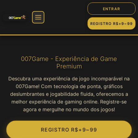
ENTRAR
REGISTRO R$+9~99
🎰 Jogos
Slot
007Game - Experiência de Game
Premium
Cassino
Descubra uma experiência de jogo incomparável na
007Game! Com tecnologia de ponta, gráficos
Fortune
deslumbrantes e jogabilidade fluida, oferecemos a
melhor experiência de gaming online. Registre-se
agora e mergulhe no mundo dos jogos!
Jogos
REGISTRO R$+9~99
Game