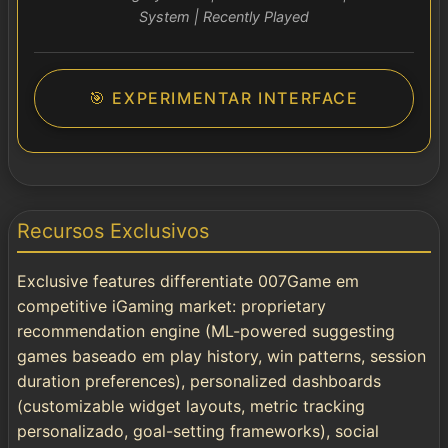
System | Recently Played
🎯 EXPERIMENTAR INTERFACE
Recursos Exclusivos
Exclusive features differentiate 007Game em
competitive iGaming market: proprietary
recommendation engine (ML-powered suggesting
games baseado em play history, win patterns, session
duration preferences), personalized dashboards
(customizable widget layouts, metric tracking
personalizado, goal-setting frameworks), social