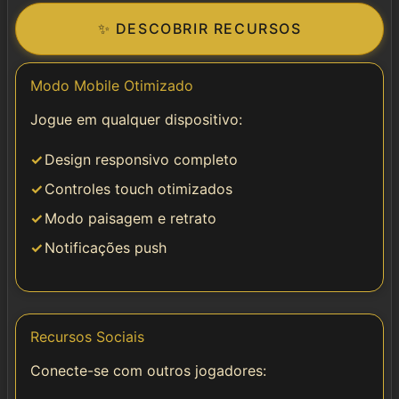
✨ DESCOBRIR RECURSOS
Modo Mobile Otimizado
Jogue em qualquer dispositivo:
Design responsivo completo
Controles touch otimizados
Modo paisagem e retrato
Notificações push
Recursos Sociais
Conecte-se com outros jogadores: