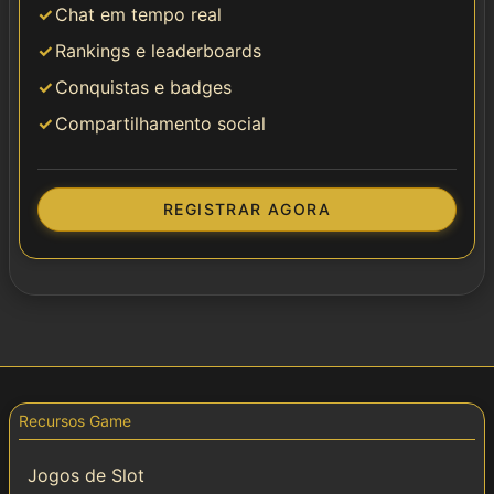
Chat em tempo real
Rankings e leaderboards
Conquistas e badges
Compartilhamento social
REGISTRAR AGORA
Recursos Game
Jogos de Slot