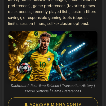
preferences), game preferences (favorite games
quick access, recently played lists, custom filters
saving), e responsible gaming tools (deposit
limits, session timers, self-exclusion options).
Dashboard: Real-time Balance | Transaction History |
Profile Settings | Game Preferences
👤 ACESSAR MINHA CONTA