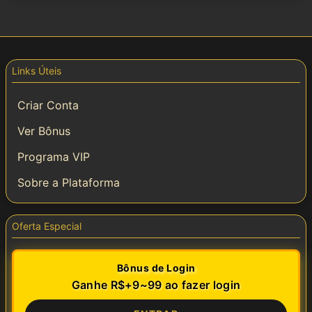
Links Úteis
Criar Conta
Ver Bônus
Programa VIP
Sobre a Plataforma
Oferta Especial
Bônus de Login
Ganhe R$+9~99 ao fazer login