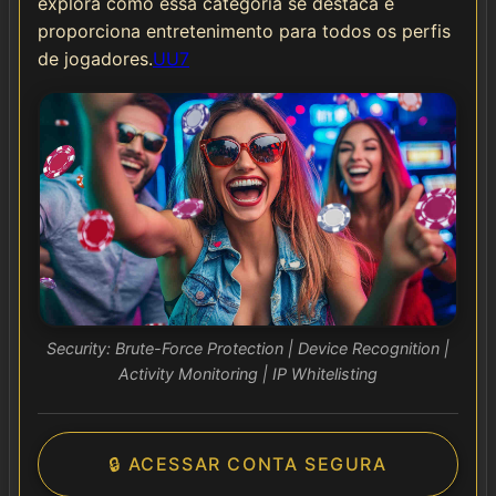
explora como essa categoria se destaca e
proporciona entretenimento para todos os perfis
de jogadores.
UU7
Security: Brute-Force Protection | Device Recognition |
Activity Monitoring | IP Whitelisting
🔒 ACESSAR CONTA SEGURA