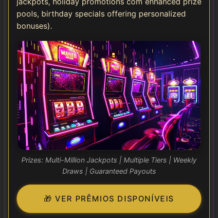
jackpots, holiday promotions com enhanced prize
pools, birthday specials offering personalized
bonuses).
Prizes: Multi-Million Jackpots | Multiple Tiers | Weekly
Draws | Guaranteed Payouts
🎁 VER PRÊMIOS DISPONÍVEIS