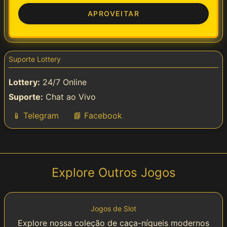
APROVEITAR
Suporte Lottery
Lottery:
24/7 Online
Suporte:
Chat ao Vivo
📱 Telegram
📘 Facebook
Explore Outros Jogos
Jogos de Slot
Explore nossa coleção de caça-níqueis modernos