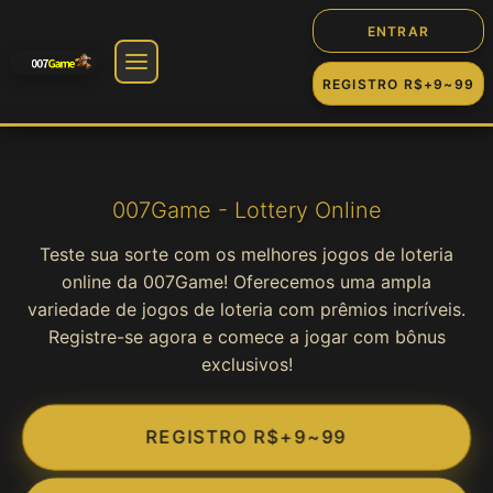
ENTRAR
REGISTRO R$+9~99
🎰 Jogos
Slot
007Game - Lottery Online
Teste sua sorte com os melhores jogos de loteria
Cassino
online da 007Game! Oferecemos uma ampla
variedade de jogos de loteria com prêmios incríveis.
Fortune
Registre-se agora e comece a jogar com bônus
exclusivos!
Jogos
REGISTRO R$+9~99
Game