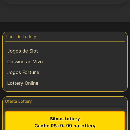
Tipos de Lottery
Jogos de Slot
Cassino ao Vivo
Jogos Fortune
Lottery Online
Oferta Lottery
Bônus Lottery
Ganhe R$+9~99 na lottery