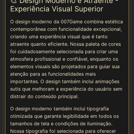
🎨 Design Moderno e Atraente -
Experiência Visual Superior
O design moderno da 007Game combina estética
contemporânea com funcionalidade excepcional,
criando uma experiência visual que é tanto
atraente quanto eficiente. Nossa paleta de cores
foi cuidadosamente selecionada para criar uma
atmosfera profissional e confiável, enquanto os
elementos visuais são projetados para guiar sua
atenção para as funcionalidades mais
importantes. O design também inclui animações
sutis que melhoram a experiência do usuário sem
distrair do conteúdo principal.
O design moderno também inclui tipografia
otimizada que garante legibilidade em todos os
tamanhos de tela e condições de iluminação.
Nossa tipografia foi selecionada para oferecer