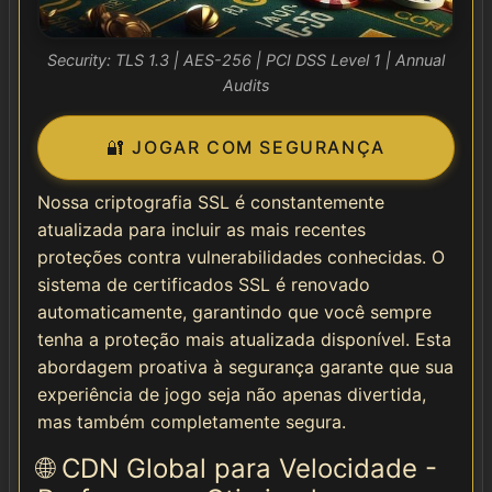
Security: TLS 1.3 | AES-256 | PCI DSS Level 1 | Annual
Audits
🔐 JOGAR COM SEGURANÇA
Nossa criptografia SSL é constantemente
atualizada para incluir as mais recentes
proteções contra vulnerabilidades conhecidas. O
sistema de certificados SSL é renovado
automaticamente, garantindo que você sempre
tenha a proteção mais atualizada disponível. Esta
abordagem proativa à segurança garante que sua
experiência de jogo seja não apenas divertida,
mas também completamente segura.
🌐 CDN Global para Velocidade -