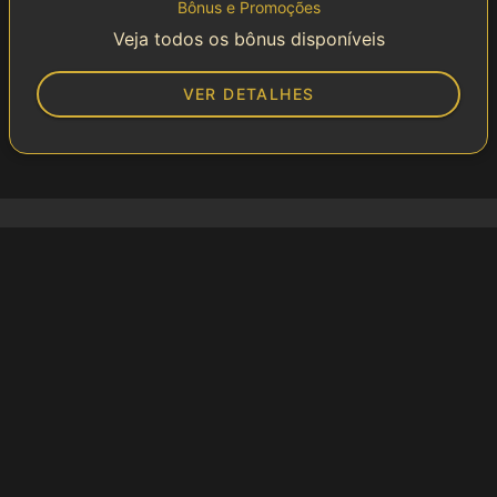
Bônus e Promoções
Veja todos os bônus disponíveis
VER DETALHES