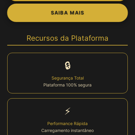
👤 Conta
SAIBA MAIS
Login
Recursos da Plataforma
Cadastro
Bônus
🔒
Segurança Total
VIP
Plataforma 100% segura
Lottery
⚡
🏆 Plataforma
Performance Rápida
Carregamento instantâneo
Plataforma