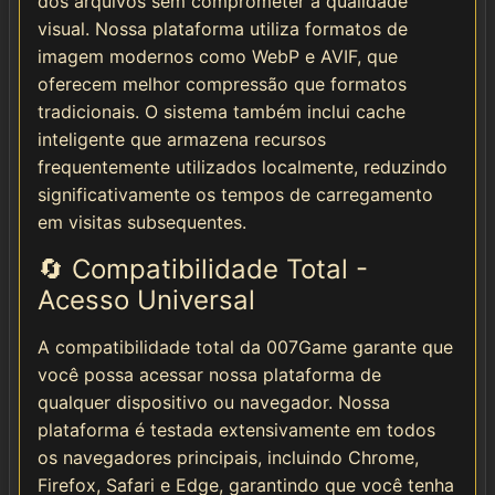
dos arquivos sem comprometer a qualidade
visual. Nossa plataforma utiliza formatos de
imagem modernos como WebP e AVIF, que
oferecem melhor compressão que formatos
tradicionais. O sistema também inclui cache
inteligente que armazena recursos
frequentemente utilizados localmente, reduzindo
significativamente os tempos de carregamento
em visitas subsequentes.
🔄 Compatibilidade Total -
Acesso Universal
A compatibilidade total da 007Game garante que
você possa acessar nossa plataforma de
qualquer dispositivo ou navegador. Nossa
plataforma é testada extensivamente em todos
os navegadores principais, incluindo Chrome,
Firefox, Safari e Edge, garantindo que você tenha