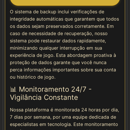
O sistema de backup inclui verificações de
integridade automáticas que garantem que todos
os dados sejam preservados corretamente. Em
caso de necessidade de recuperação, nosso
sistema pode restaurar dados rapidamente,
minimizando qualquer interrupção em sua
experiência de jogo. Esta abordagem proativa à
proteção de dados garante que você nunca
perca informações importantes sobre sua conta
ou histórico de jogo.
📊 Monitoramento 24/7 -
Vigilância Constante
Nossa plataforma é monitorada 24 horas por dia,
7 dias por semana, por uma equipe dedicada de
especialistas em tecnologia. Este monitoramento