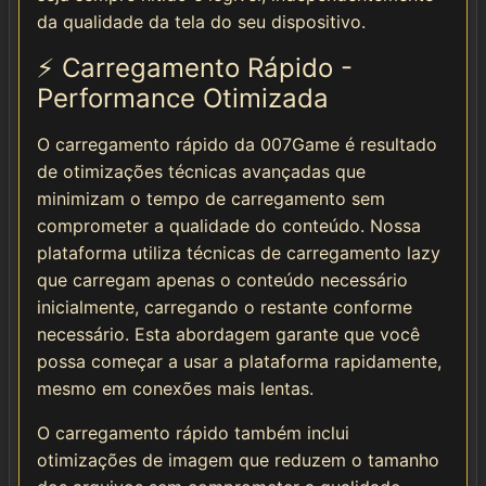
da qualidade da tela do seu dispositivo.
⚡ Carregamento Rápido -
Performance Otimizada
O carregamento rápido da 007Game é resultado
de otimizações técnicas avançadas que
minimizam o tempo de carregamento sem
comprometer a qualidade do conteúdo. Nossa
plataforma utiliza técnicas de carregamento lazy
que carregam apenas o conteúdo necessário
inicialmente, carregando o restante conforme
necessário. Esta abordagem garante que você
possa começar a usar a plataforma rapidamente,
mesmo em conexões mais lentas.
O carregamento rápido também inclui
otimizações de imagem que reduzem o tamanho