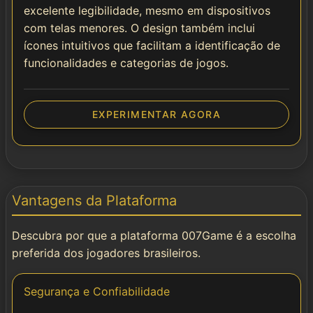
excelente legibilidade, mesmo em dispositivos
com telas menores. O design também inclui
ícones intuitivos que facilitam a identificação de
funcionalidades e categorias de jogos.
EXPERIMENTAR AGORA
Vantagens da Plataforma
Descubra por que a plataforma 007Game é a escolha
preferida dos jogadores brasileiros.
Segurança e Confiabilidade