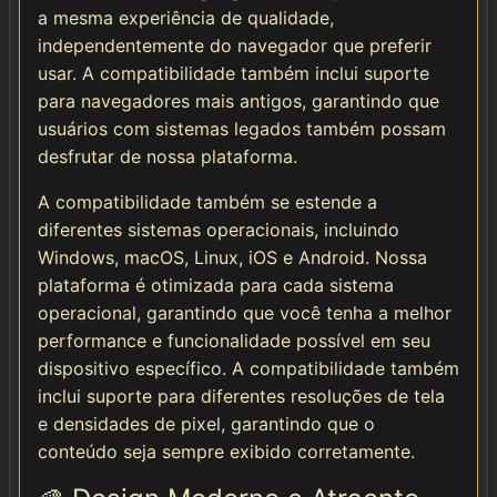
a mesma experiência de qualidade,
independentemente do navegador que preferir
usar. A compatibilidade também inclui suporte
para navegadores mais antigos, garantindo que
usuários com sistemas legados também possam
desfrutar de nossa plataforma.
A compatibilidade também se estende a
diferentes sistemas operacionais, incluindo
Windows, macOS, Linux, iOS e Android. Nossa
plataforma é otimizada para cada sistema
operacional, garantindo que você tenha a melhor
performance e funcionalidade possível em seu
dispositivo específico. A compatibilidade também
inclui suporte para diferentes resoluções de tela
e densidades de pixel, garantindo que o
conteúdo seja sempre exibido corretamente.