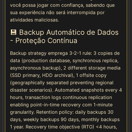
você possa jogar com confiança, sabendo que
sua experiência não será interrompida por
atividades maliciosas.
💾 Backup Automático de Dados
- Proteção Contínua
Backup strategy emprega 3-2-1 rule: 3 copies de
data (production database, synchronous replica,
asynchronous backup), 2 different storage media
(SSD primary, HDD archival), 1 offsite copy
(geographically separated preventing regional
disaster scenarios). Automated snapshots every 4
hours, transaction logs continuous replication
enabling point-in-time recovery com 1-minute
granularity. Retention policy: daily backups 30
days, weekly backups 90 days, monthly backups
1 year. Recovery time objective (RTO) <4 hours,