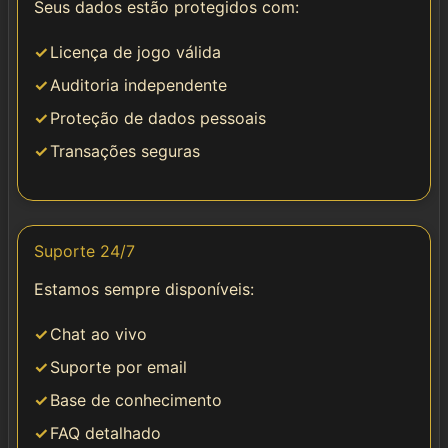
Seus dados estão protegidos com:
Licença de jogo válida
Auditoria independente
Proteção de dados pessoais
Transações seguras
Suporte 24/7
Estamos sempre disponíveis:
Chat ao vivo
Suporte por email
Base de conhecimento
FAQ detalhado