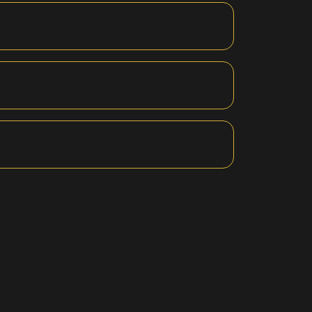
📱 Download
APK
Download
Baixar
Instalar