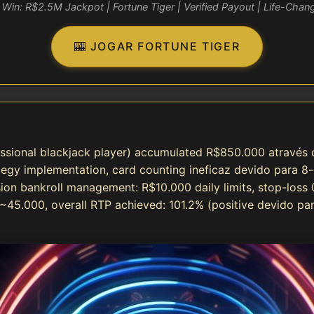
 Win: R$2.5M Jackpot | Fortune Tiger | Verified Payout | Life-Chan
🎰 JOGAR FORTUNE TIGER
fessional blackjack player) accumulated R$850.000 através 
tegy implementation, card counting ineficaz devido para 
ession bankroll management: R$10.000 daily limits, stop-l
: ~45.000, overall RTP achieved: 101.2% (positive devido pa