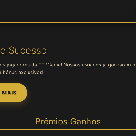
de Sucesso
 dos jogadores da 007Game! Nossos usuários já ganharam m
 bônus exclusivos!
 MAIS
Prêmios Ganhos