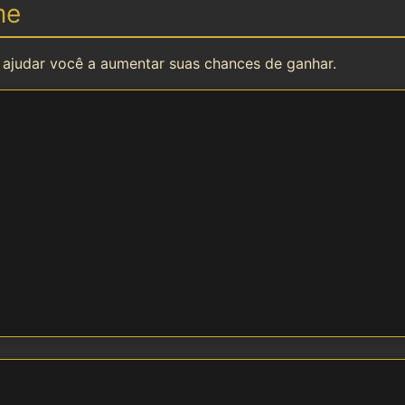
me
 ajudar você a aumentar suas chances de ganhar.