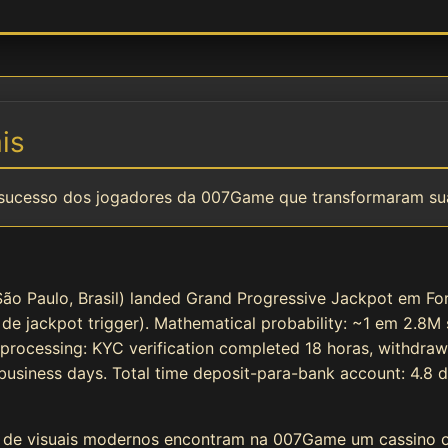
is
e sucesso dos jogadores da 007Game que transformaram sua
São Paulo, Brasil) landed Grand Progressive Jackpot em Fo
 de jackpot trigger). Mathematical probability: ~1 em 2.8M 
processing: KYC verification completed 18 horas, withdraw
 business days. Total time deposit-para-bank account: 4.8 
m de visuais modernos encontram na 007Game um cassino o