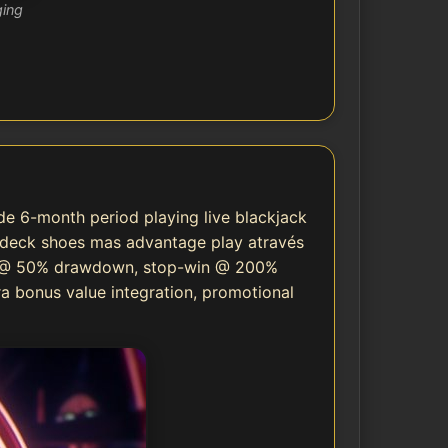
ging
de 6-month period playing live blackjack
8-deck shoes mas advantage play através
oss @ 50% drawdown, stop-win @ 200%
ra bonus value integration, promotional