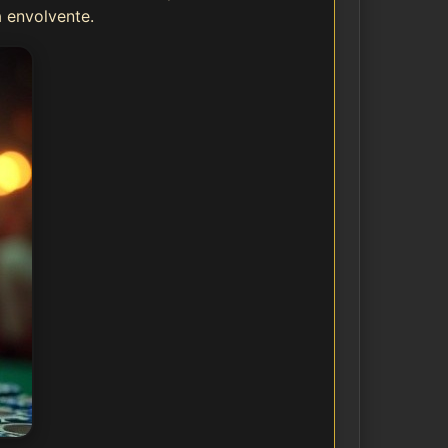
 envolvente.