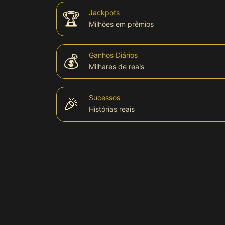
Jackpots
🏆
🏆 Plataforma
Milhões em prêmios
Plataforma
Ganhos Diários
💰
Milhares de reais
Bet
Sucessos
🎉
Histórias reais
Win
APP