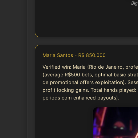
Big
Maria Santos - R$ 850.000
Verified win: Maria (Rio de Janeiro, pro
(average R$500 bets, optimal basic stra
de promotional offers exploitation). S
profit locking gains. Total hands played
periods com enhanced payouts).