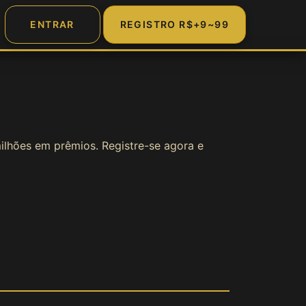
ENTRAR
REGISTRO R$+9~99
👤 Conta
Login
ilhões em prêmios. Registre-se agora e
Cadastro
Bônus
VIP
Lottery